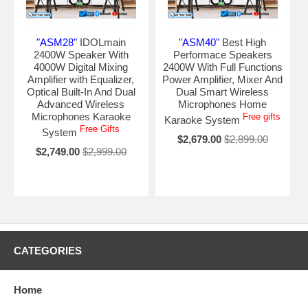
"ASM28"
IDOLmain
"ASM40"
Best High
2400W Speaker With
Performace Speakers
4000W Digital Mixing
2400W With Full Functions
Amplifier with Equalizer,
Power Amplifier, Mixer And
Optical Built-In And Dual
Dual Smart Wireless
Advanced Wireless
Microphones Home
Microphones Karaoke
Free gifts
Karaoke System
Free Gifts
System
$2,679.00
$2,899.00
$2,749.00
$2,999.00
CATEGORIES
Home