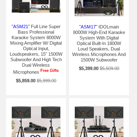
"ASM21"
Full Line Super
"ASM17"
IDOLmain
Bass Professional
8000W High-End Karaoke
Karaoke System 8000W
System With Digital
Mixing Amplifier W/ Digital
Optical Built-In 1800W
Optical Input,
Loud Speakers, Dual
Loudspeakers, 15" 1500W
Wireless Microphones And
Subwoofer And High Tech
1500W Subwoofer
Dual Wireless
$5,399.00
$5,509.00
Free Gifts
Microphones
$5,859.00
$5,999.00