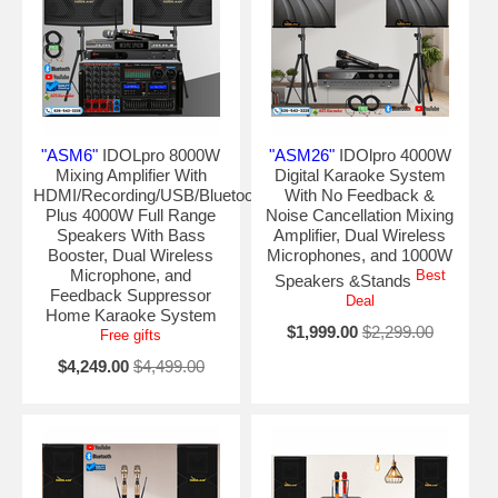
"ASM6"
IDOLpro 8000W
"ASM26"
IDOlpro 4000W
Mixing Amplifier With
Digital Karaoke System
HDMI/Recording/USB/Bluetooth
With No Feedback &
Plus 4000W Full Range
Noise Cancellation Mixing
Speakers With Bass
Amplifier, Dual Wireless
Booster, Dual Wireless
Microphones, and 1000W
Microphone, and
Best
Speakers &Stands
Feedback Suppressor
Deal
Home Karaoke System
$1,999.00
$2,299.00
Free gifts
$4,249.00
$4,499.00