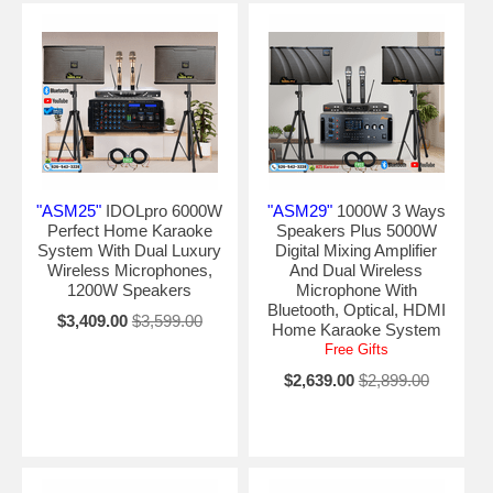
khách những giây phút thư giãn thú vị và là lựa chọn tốt nhất cho quý
khách yêu thích ca hát tại nhà.
"ASM25"
IDOLpro 6000W
"ASM29"
1000W 3 Ways
Perfect Home Karaoke
Speakers Plus 5000W
System With Dual Luxury
Digital Mixing Amplifier
Wireless Microphones,
And Dual Wireless
1200W Speakers
Microphone With
Bluetooth, Optical, HDMI
$3,409.00
$3,599.00
Home Karaoke System
Free Gifts
$2,639.00
$2,899.00