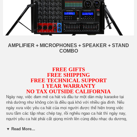
AMPLIFIER + MICROPHONES + SPEAKER + STAND
COMBO
FREE GIFTS
FREE SHIPPING
FREE TECHNICAL SUPPORT
1 YEAR WARRANTY
NO TAX OUTSIDE CALIFORNIA
Ngày nay, việc đam mê ca hát và đầu tư một dàn máy karaoke tại
nhà dường như không còn là điều quá khó với nhiều gia đình. Nếu
ngày xưa việc yêu ca hát của mọi người được thể hiện trong việc
sưu tầm các tập nhạc chép tay, rồi nghêu ngao ca hát thì ngày nay,
người yêu ca hát phải cất giọng mình lên cùng điệu nhạc du dương,
phải hòa âm chuyên nghiệp … và đầu máy IDOLpro Karaoke là lựa
▼ Read More...
chọn số 1 cho nhu cầu này. Dàn máy với kiểu dáng hiện đại, sang
trọng , âm thanh sống động, chất lượng cao sẽ đem lại cho quý